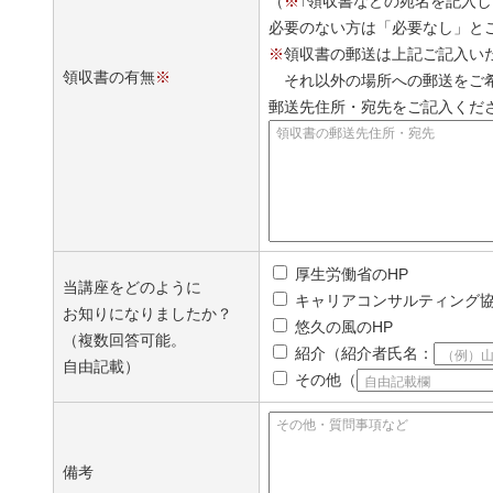
（
※
↑領収書などの宛名を記入
必要のない方は「必要なし」と
※
領収書の郵送は上記ご記入い
領収書の有無
※
それ以外の場所への郵送をご
郵送先住所・宛先をご記入くだ
領収書の郵送先住所・宛先
厚生労働省のHP
当講座をどのように
キャリアコンサルティング
お知りになりましたか？
悠久の風のHP
（複数回答可能。
紹介（紹介者氏名：
（例）
自由記載）
その他（
自由記載欄
その他・質問事項など
備考