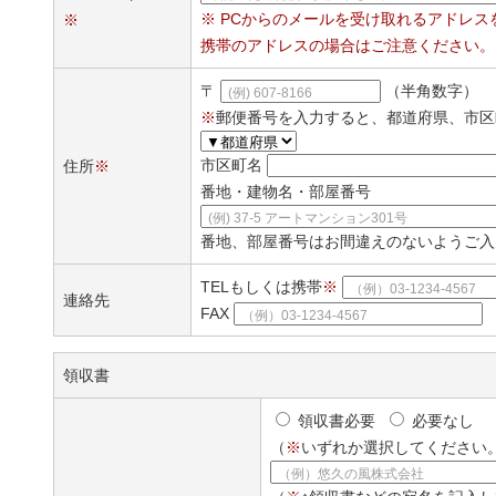
※ PCからのメールを受け取れるアドレス
※
携帯のアドレスの場合はご注意ください。
〒
（半角数字）
(例) 607-8166
※
郵便番号を入力すると、都道府県、市区
市区町名
住所
※
番地・建物名・部屋番号
(例) 37-5 アートマンション301号
番地、部屋番号はお間違えのないようご入
TELもしくは携帯
※
（例）03-1234-4567
連絡先
FAX
（例）03-1234-4567
領収書
領収書必要
必要なし
（
※
いずれか選択してください
（例）悠久の風株式会社