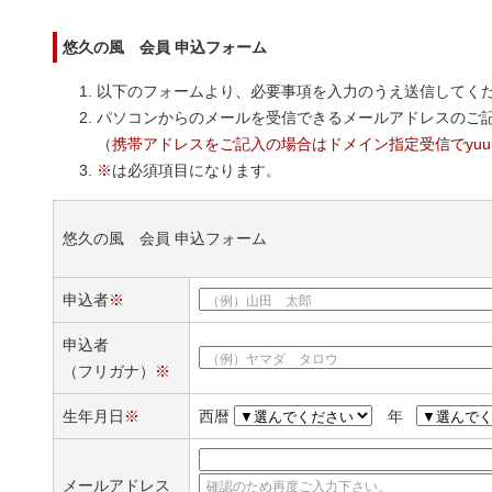
悠久の風 会員 申込フォーム
以下のフォームより、必要事項を入力のうえ送信してく
パソコンからのメールを受信できるメールアドレスのご
（
携帯アドレスをご記入の場合はドメイン指定受信でyuuky
※
は必須項目になります。
悠久の風 会員 申込フォーム
申込者
※
（例）山田 太郎
申込者
（例）ヤマダ タロウ
（フリガナ）
※
生年月日
※
西暦
年
メールアドレス
確認のため再度ご入力下さい。