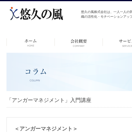
悠久の風株式会社は、一人一人の
織の活性化・モチベーションアッ
コ
ン
テ
ン
ツ
へ
ス
キ
ッ
プ
「アンガーマネジメント」入門講座
＜アンガーマネジメント＞