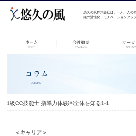
悠久の風株式会社は、一人一人の
織の活性化・モチベーションアッ
コ
ン
テ
ン
ツ
へ
ス
キ
ッ
プ
1級CC技能士 指導力体験￼全体を知る1-1
＜キャリア＞