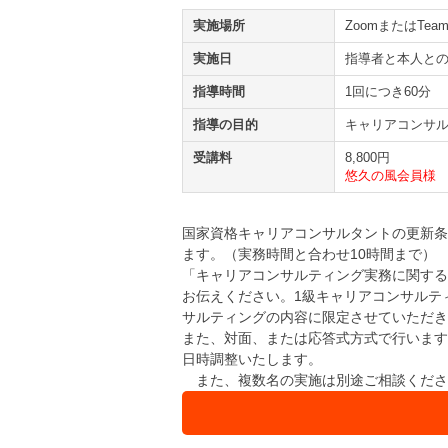
実施場所
ZoomまたはTe
実施日
指導者と本人と
指導時間
1回につき60分
指導の目的
キャリアコンサ
受講料
8,800円
悠久の風会員様 8
国家資格キャリアコンサルタントの更新条
ます。（実務時間と合わせ10時間まで）
「キャリアコンサルティング実務に関する
お伝えください。1級キャリアコンサルテ
サルティングの内容に限定させていただき
また、対面、または応答式方式で行います
日時調整いたします。
また、複数名の実施は別途ご相談くださ