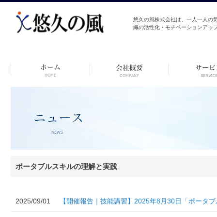
悠久の風株式会社は、一人一人の
織の活性化・モチベーションアッ
コ
ン
テ
ン
ツ
へ
ス
キ
ッ
プ
ポータブルスキルの理解と実践
2025/09/01
【開催報告｜技能講習】2025年8月30日「ポータ