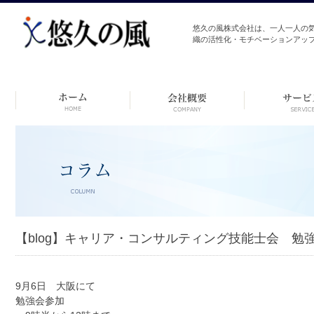
悠久の風株式会社は、一人一人の
織の活性化・モチベーションアッ
コ
ン
テ
ン
ツ
へ
ス
キ
ッ
プ
【blog】キャリア・コンサルティング技能士会 勉
9月6日 大阪にて
勉強会参加