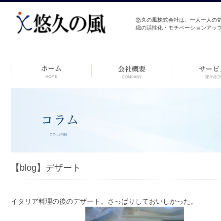
悠久の風株式会社は、一人一人の
織の活性化・モチベーションアッ
コ
ン
テ
ン
ツ
へ
ス
キ
ッ
プ
【blog】デザート
イタリア料理の後のデザート。さっぱりしておいしかった。