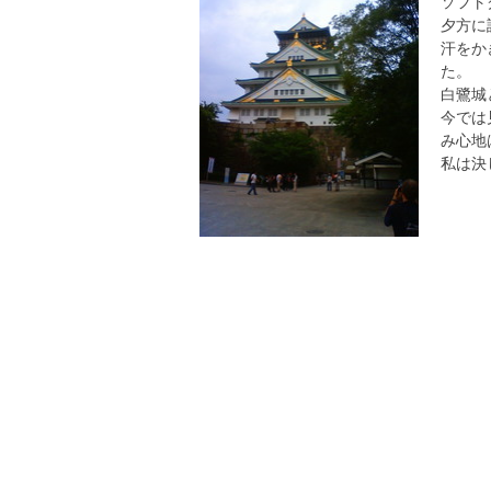
ソフト
夕方に
汗をか
た。
白鷺城
今では
み心地
私は決