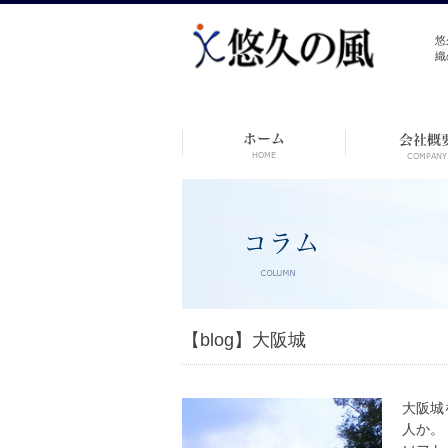
悠
織
コ
ン
テ
ン
ツ
へ
ス
キ
ッ
プ
【blog】大阪城
大阪城
人か。