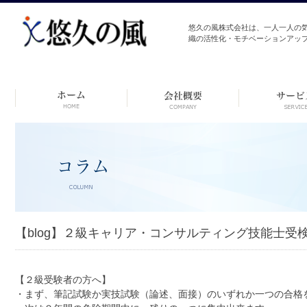
悠久の風株式会社は、一人一人の
織の活性化・モチベーションアッ
コ
ン
テ
ン
ツ
へ
ス
キ
ッ
プ
【blog】２級キャリア・コンサルティング技能士
【２級受験者の方へ】
・まず、筆記試験か実技試験（論述、面接）のいずれか一つの合格