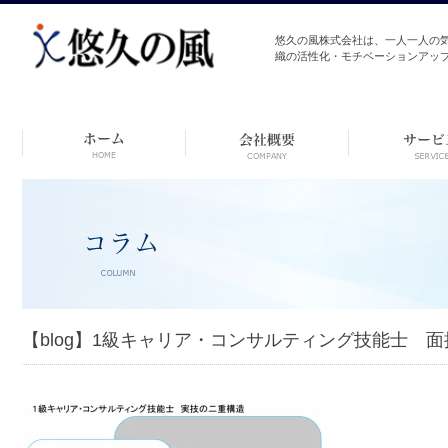
悠久の風株式会社は、一人一人の
織の活性化・モチベーションアッ
コ
ン
テ
ン
ツ
へ
ス
キ
ッ
プ
【blog】1級キャリア・コンサルティング技能士 