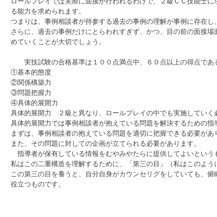
ロールプレイでは実際に面接が行われるわけで、２級ＣＣ技能士に
る能力を求められます。
つまりは、事例相談者が持参する過去の事例の理解が事例に存在し
さらに、過去の事例だけにとらわれすぎず、かつ、目の前の面接場
めていくことが大切でしょう。
実技試験の合格基準は１００点満点中、６０点以上の得点であ
①基本的態度
②関係構築力
③問題把握力
④具体的展開力
具体的展開力 ２級と異なり、ロールプレイの中でも実施していく
具体的展開力では事例相談者が抱えている問題を解決するための指
まずは、事例相談者の抱えている問題を適切に把握できる必要があ
また、その問題に対しての企画が立てられる必要があります。
指導者が保有している情報をむやみやたらに提供してよいという
私はこの二重構造を理解するために、「第三の目」（私はこのよう
この第三の目を養うと、自分自身がカウンセリグをしていても、俯
役立つものです。