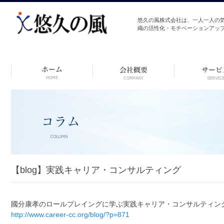
悠久の風株式会社は、一人一人の
織の活性化・モチベーションアッ
コ
ン
テ
ン
ツ
へ
ス
キ
ッ
プ
【blog】実践キャリア・コンサルティング
國分康孝のロールプレイングに学ぶ実践キャリア・コンサルティン
http://www.career-cc.org/blog/?p=871