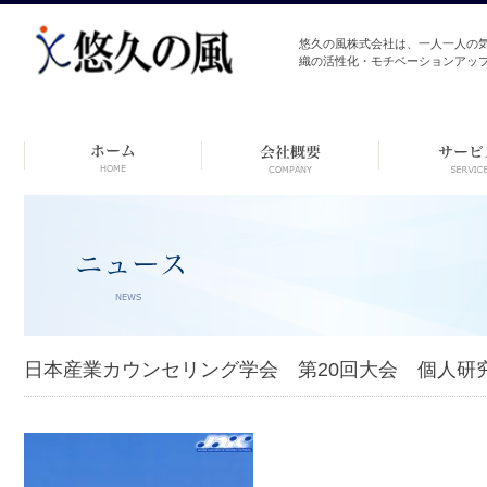
悠久の風株式会社は、一人一人の
織の活性化・モチベーションアッ
コ
ン
テ
ン
ツ
へ
ス
キ
ッ
プ
日本産業カウンセリング学会 第20回大会 個人研