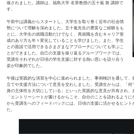
催されました。講師は、福島大学 名誉教授の五十嵐 敦 講師で
す。
午前中は講義からスタートし、大学生を取り巻く近年の社会情
勢について理解を深めました。五十嵐先生の豊富なご経験をも
とに、大学生の就職活動だけでなく、再就職を含むキャリア形
成のあり方も年々変化していることも学びました。また、学生
との面談で活用できるさまざまなアプローチについても学ぶこ
とができました。自己の支援を振り返るグループワークでは、
受講生それぞれが日頃の学生支援に対する熱い思いを語り合う
姿が印象的でした。
午後は実践的な演習を中心に進められました。事例検討を通して、
立てや支援方法について意見を交わしました。受講生からは、「何
身の主体性を大切にしている」といった実践的な意見が共有され、
「エントリーシートが書けるからこそ、自分のことを語れるように
から受講生へのフィードバックには、日頃の支援に活かせるヒント
た。