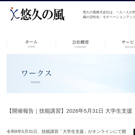
悠久の風株式会社は、一人一人の
織の活性化・モチベーションアッ
コ
ン
テ
ン
ツ
へ
ス
キ
ッ
プ
【開催報告｜技能講習】2026年5月31日 大学生支援
令和8年5月31日、技能講習「大学生支援」がオンラインにて開