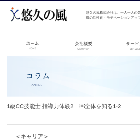
悠久の風株式会社は、一人一人の
織の活性化・モチベーションアッ
コ
ン
テ
ン
ツ
へ
ス
キ
ッ
プ
1級CC技能士 指導力体験2 ￼全体を知る1-2
＜キャリア＞