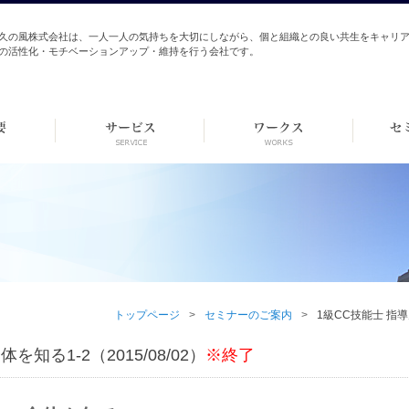
久の風株式会社は、一人一人の気持ちを大切にしながら、個と組織との良い共生をキャリ
の活性化・モチベーションアップ・維持を行う会社です。
トップページ
セミナーのご案内
1級CC技能士 指導
知る1-2（2015/08/02）
※終了