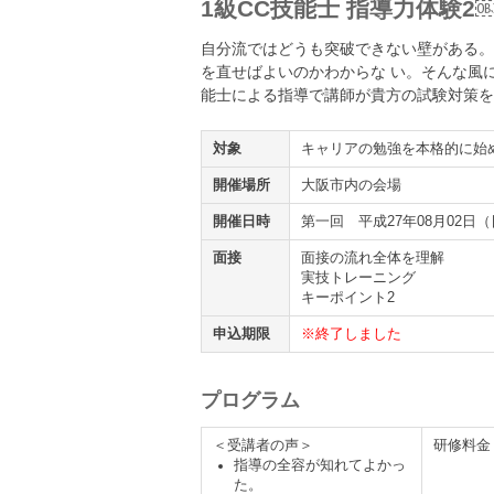
1級CC技能士 指導力体験2
自分流ではどうも突破できない壁がある。
を直せばよいのかわからな い。そんな風
能士による指導で講師が貴方の試験対策を
対象
キャリアの勉強を本格的に始
開催場所
大阪市内の会場
開催日時
第一回 平成27年08月02日（日
面接
面接の流れ全体を理解
実技トレーニング
キーポイント2
申込期限
※終了しました
プログラム
＜受講者の声＞
研修料金
指導の全容が知れてよかっ
た。