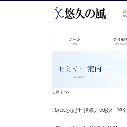
悠
織
コ
ン
テ
ン
ツ
へ
ス
キ
ッ
プ
※終了" />
1級CC技能士 指導力体験2 ￼全体を