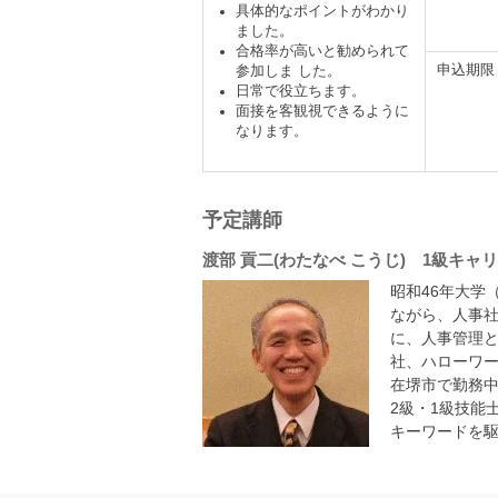
具体的なポイントがわかり
ました。
合格率が高いと勧められて
申込期限
参加しま した。
日常で役立ちます。
面接を客観視できるように
なります。
予定講師
渡部 貢二(わたなべ こうじ) 1級キ
昭和46年大学
ながら、人事社
に、人事管理と
社、ハローワー
在堺市で勤務中
2級・1級技能
キーワードを